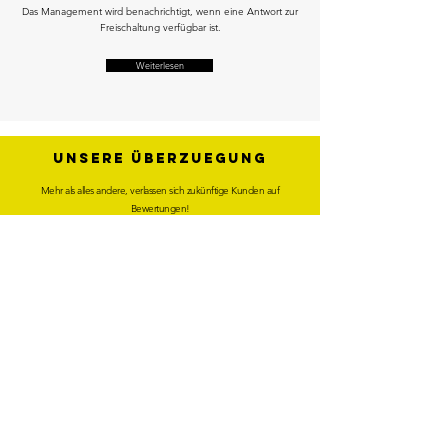
Das Management wird benachrichtigt, wenn eine Antwort zur
Freischaltung verfügbar ist.
Weiterlesen
UNSERE ÜBERZUEGUNG
Mehr als alles andere, verlassen sich zukünftige Kunden auf
Bewertungen!
Das Beantworten von Bewertungen zeigt, dass das Unternehmen
Wert auf die Meinung der Kunden legt. Schnell und persönlich zu
antworten, in der Sprache des Kunden und dem Tonfall der das
Unternehmen widerspiegelt, ist eine KUNST.
Viele Studien zeigen, dass konsequentes Antworten den Umsatz
steigert.
Weiterlesen