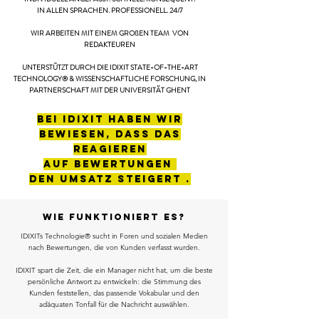
IN ALLEN SPRACHEN. PROFESSIONELL. 24/7
WIR ARBEITEN MIT EINEM GROßEN TEAM VON
REDAKTEUREN
UNTERSTÜTZT DURCH DIE IDIXIT STATE-OF-THE-ART
TECHNOLOGY® & WISSENSCHAFTLICHE FORSCHUNG, IN
PARTNERSCHAFT MIT DER UNIVERSITÄT GHENT
Bei IDIXIT haben wir
bewiesen, dass DAs
Reagieren
auf Bewertungen
den Umsatz steigert .
WIE FUNKTIONIERT Es?
IDIXITs Technologie® sucht in Foren und sozialen Medien
nach Bewertungen, die von Kunden verfasst wurden.
IDIXIT spart die Zeit, die ein Manager nicht hat, um die beste
persönliche Antwort zu entwickeln: die Stimmung des
Kunden feststellen, das passende Vokabular und den
adäquaten Tonfall für die Nachricht auswählen.