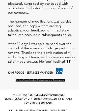
pleasantly surprised by the speed with
which I-dixit adopted the tone of voice of
our company.
The number of modifications was quickly
reduced, the copy writers are very
adaptive, your feedback is immediately
taken into account in subsequent replies.
After 14 days I was able to hand over the
control of the answers of a large part of our
reviews. Thanks to the combination of AI
and an expert team, each review receives a
"
tailor-made answer. No 'bot' feeling!
KAAT ROGGE - SERVICES MANAGER
Fordern Sie ein Angebot & eine kostenlose Testversion an
WIR ANTWORTEN AUF ALLE ÖFFENTLICHEN
BEWERTUNGEN UND INTERNEN UMFRAGEN INNERHALB
VON 24 BIS 48 STUNDEN
INDIVIDUELL ANGEPASST. SCHNELL. KONSEQUENT.